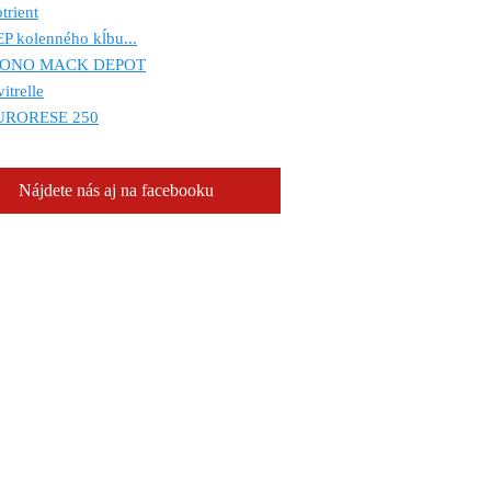
trient
P kolenného kĺbu...
ONO MACK DEPOT
itrelle
URORESE 250
Nájdete nás aj na facebooku