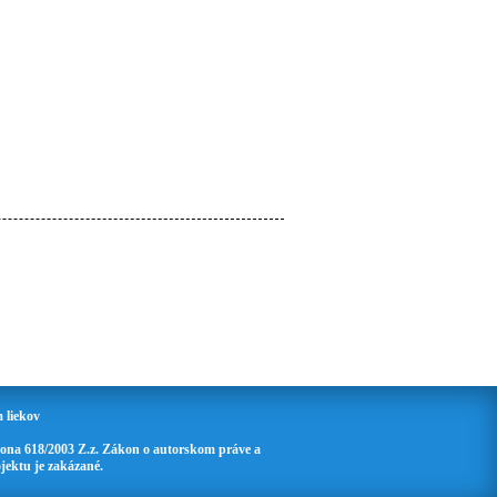
 liekov
ona 618/2003 Z.z. Zákon o autorskom práve a
jektu je zakázané.