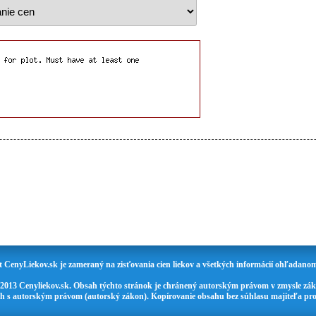
t CenyLiekov.sk je zameraný na zisťovania cien liekov a všetkých informácií ohľadanom
 2013 Cenyliekov.sk. Obsah týchto stránok je chránený autorským právom v zmysle zák
ch s autorským právom (autorský zákon). Kopírovanie obsahu bez súhlasu majiteľa pro