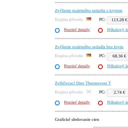
Zvýšenie toaletného sedadla s krytom
Krajina pôvodu
PC:
113.28 €
Pozrieť detaily
Príbalový l
Zvýšenie toaletného sedadla bez krytu
Krajina pôvodu
PC:
68.36 €
Pozrieť detaily
Príbalový l
Zvlhčovací filter Thermovent T
Krajina pôvodu
PC:
2.74 €
Pozrieť detaily
Príbalový l
Grafické sledovanie cien