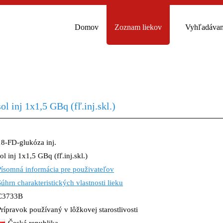
Domov
Zoznam liekov
Vyhľadávan
ol inj 1x1,5 GBq (fľ.inj.skl.)
18-FD-glukóza inj.
ol inj 1x1,5 GBq (fľ.inj.skl.)
Písomná informácia pre použivateľov
Súhrn charakteristických vlastnosti lieku
C3733B
Prípravok používaný v lôžkovej starostlivosti