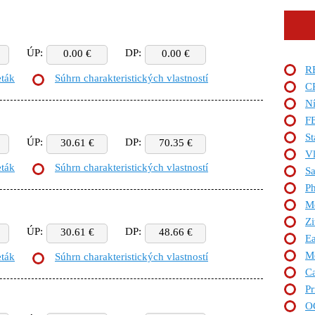
ÚP:
DP:
0.00 €
0.00 €
R
eták
Súhrn charakteristických vlastností
C
Ní
F
St
ÚP:
DP:
30.61 €
70.35 €
Vl
eták
Súhrn charakteristických vlastností
Sa
Ph
Mo
Zi
ÚP:
DP:
30.61 €
48.66 €
Ea
Mo
eták
Súhrn charakteristických vlastností
Ca
Pr
O