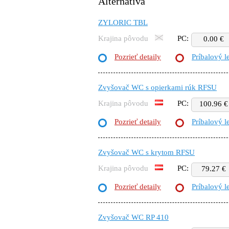
Alternatíva
ZYLORIC TBL
Krajina pôvodu
PC:
0.00 €
Pozrieť detaily
Príbalový l
Zvyšovač WC s opierkami rúk RFSU
Krajina pôvodu
PC:
100.96 €
Pozrieť detaily
Príbalový l
Zvyšovač WC s krytom RFSU
Krajina pôvodu
PC:
79.27 €
Pozrieť detaily
Príbalový l
Zvyšovač WC RP 410