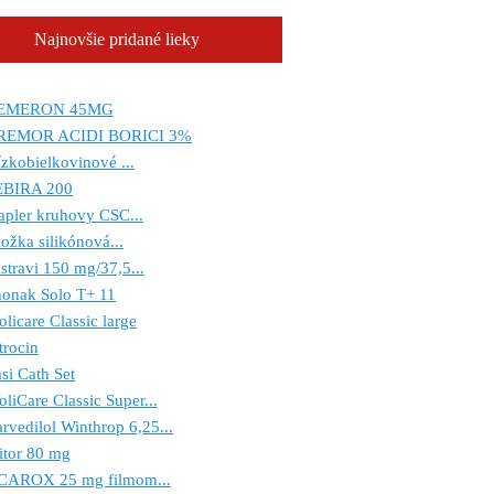
Najnovšie pridané lieky
EMERON 45MG
REMOR ACIDI BORICI 3%
zkobielkovinové ...
EBIRA 200
apler kruhovy CSC...
ožka silikónová...
stravi 150 mg/37,5...
onak Solo T+ 11
licare Classic large
trocin
si Cath Set
liCare Classic Super...
rvedilol Winthrop 6,25...
itor 80 mg
CAROX 25 mg filmom...