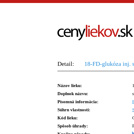
Detail:
18-FD-glukóza inj. s
Názov lieku:
Doplnok názvu:
s
Písomná informácia:
Súhrn vlastností:
Kód lieku:
Spôsob úhrady: