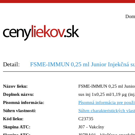
Dom
Detail:
FSME-IMMUN 0,25 ml Junior Injekčná suspe
Názov lieku:
FSME-IMMUN 0,25 ml Junior 
Doplnok názvu:
sus inj 1x0,25 ml/1,19 µg (inj
Písomná informácia:
Písomná informácia pre použi
Súhrn vlastností:
Súhrn charakteristických vlast
Kód lieku:
C23735
Skupina ATC:
J07 - Vakcíny