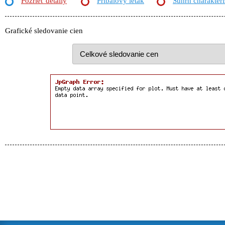
Pozrieť detaily
Príbalový leták
Súhrn charakteri
Grafické sledovanie cien