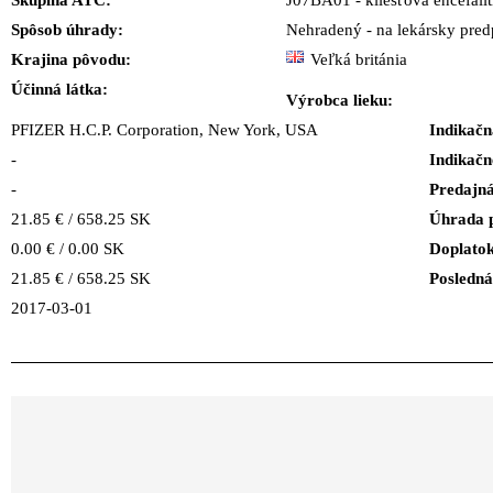
Skupina ATC:
J07BA01 - kliešťova encefalit
Spôsob úhrady:
Nehradený - na lekársky predp
Krajina pôvodu:
Veľká británia
Účinná látka:
Výrobca lieku:
PFIZER H.C.P. Corporation, New York, USA
Indikačn
-
Indikačn
-
Predajná
21.85 € / 658.25 SK
Úhrada 
0.00 € / 0.00 SK
Doplatok
21.85 € / 658.25 SK
Posledná
2017-03-01