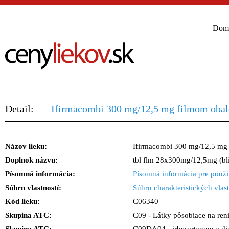
Dom
Detail:
Ifirmacombi 300 mg/12,5 mg filmom obal
Názov lieku:
Ifirmacombi 300 mg/12,5 mg 
Doplnok názvu:
tbl flm 28x300mg/12,5mg (bl
Písomná informácia:
Písomná informácia pre použi
Súhrn vlastností:
Súhrn charakteristických vlast
Kód lieku:
C06340
Skupina ATC:
C09 - Látky pôsobiace na ren