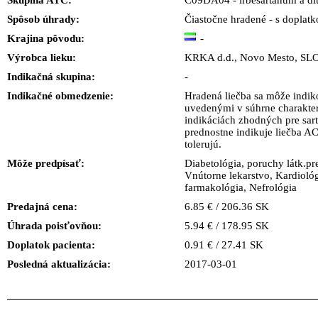
Skupina ATC:
C09DA04 - irbesartanum a diu
Spôsob úhrady:
Čiastočne hradené - s doplat
Krajina pôvodu:
-
Výrobca lieku:
KRKA d.d., Novo Mesto, S
Indikačná skupina:
-
Indikačné obmedzenie:
Hradená liečba sa môže indik
uvedenými v súhrne charakteri
indikáciách zhodných pre sart
prednostne indikuje liečba AC
tolerujú.
Môže predpísať:
Diabetológia, poruchy látk.pr
Vnútorne lekarstvo, Kardiológ
farmakológia, Nefrológia
Predajná cena:
6.85 € / 206.36 SK
Úhrada poisťovňou:
5.94 € / 178.95 SK
Doplatok pacienta:
0.91 € / 27.41 SK
Posledná aktualizácia:
2017-03-01