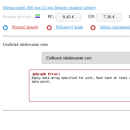
Ifirmacombi 300 mg/25 mg filmom obalené tablety
Krajina pôvodu
PC:
ÚP:
9.45 €
7.36 €
Pozrieť detaily
Príbalový leták
Súhrn charakteri
Grafické sledovanie cien