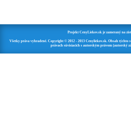
Projekt CenyLiekov.sk je zameraný na zisť
Všetky práva vyhradené. Copyright © 2012 - 2013 Cenyliekov.sk. Obsah týchto 
právach súvisiacich s autorským právom (autorský zá