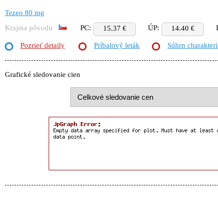
Tezeo 80 mg
Krajina pôvodu
PC:
ÚP:
15.37 €
14.40 €
Pozrieť detaily
Príbalový leták
Súhrn charakteri
Grafické sledovanie cien