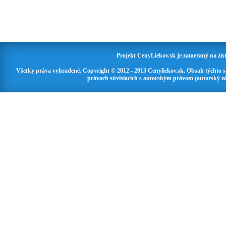
Projekt CenyLiekov.sk je zameraný na zisť
Všetky práva vyhradené. Copyright © 2012 - 2013 Cenyliekov.sk. Obsah týchto 
právach súvisiacich s autorským právom (autorský zá