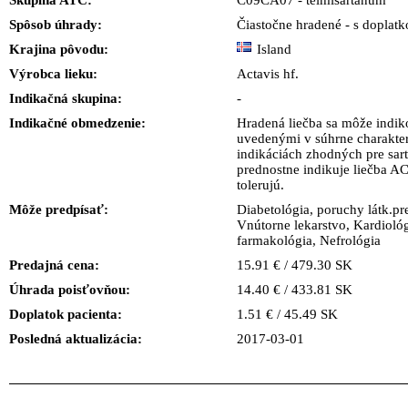
Skupina ATC:
C09CA07 - telmisartanum
Spôsob úhrady:
Čiastočne hradené - s doplat
Krajina pôvodu:
Island
Výrobca lieku:
Actavis hf.
Indikačná skupina:
-
Indikačné obmedzenie:
Hradená liečba sa môže indik
uvedenými v súhrne charakteri
indikáciách zhodných pre sart
prednostne indikuje liečba AC
tolerujú.
Môže predpísať:
Diabetológia, poruchy látk.pr
Vnútorne lekarstvo, Kardiológ
farmakológia, Nefrológia
Predajná cena:
15.91 € / 479.30 SK
Úhrada poisťovňou:
14.40 € / 433.81 SK
Doplatok pacienta:
1.51 € / 45.49 SK
Posledná aktualizácia:
2017-03-01