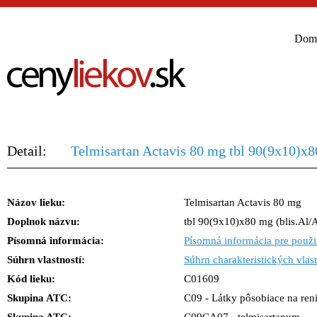
Dom
Detail:
Telmisartan Actavis 80 mg tbl 90(9x10)x8
Názov lieku:
Telmisartan Actavis 80 mg
Doplnok názvu:
tbl 90(9x10)x80 mg (blis.Al/A
Písomná informácia:
Písomná informácia pre použi
Súhrn vlastností:
Súhrn charakteristických vlast
Kód lieku:
C01609
Skupina ATC:
C09 - Látky pôsobiace na ren